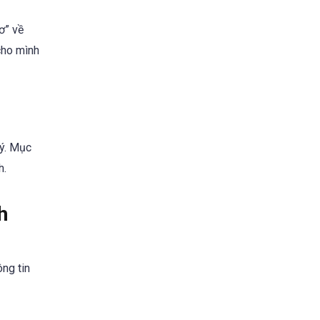
ơ” về
cho mình
ý. Mục
h.
h
ông tin