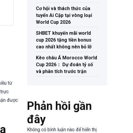
Cơ hội và thách thức của
tuyển Ai Cập tại vòng loại
World Cup 2026
SHBET khuyến mãi world
cup 2026 tặng tiền bonus
cao nhất không nên bỏ lỡ
Kèo châu Á Morocco World
Cup 2026： Dự đoán tỷ số
và phân tích trước trận
iều từ
 trực
nhận được
Phản hồi gần
đây
ủa
Không có bình luận nào để hiển thị.