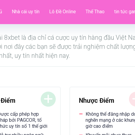
ủ
Nhà cái uy tín
Lô Đề Online
Thể Thao
tin tức g
i 8xbet là địa chỉ cá cược uy tín hàng đầu Việt 
i nơi đây các bạn sẽ được trải nghiệm chất lượn
nhất, uy tín nhất hiện nay.
 Điểm
Nhược Điểm
Được cấp phép hợp
Không thể đăng nhập d
háp bởi PAGCOR, tổ
nghẽn mạng ở các khun
hức uy tín số 1 thế giới
giờ cao điểm