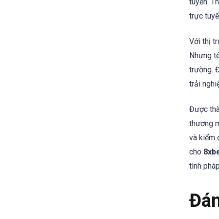
tuyến. Th
trực tuyế
Với thị 
Nhưng tê
trường. 
trải nghi
Được thà
thương m
và kiểm 
cho
8xb
tính pháp
Đán