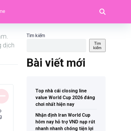
ame
Nam.
Tìm kiếm
Tìm
g dịch
kiếm
Bài viết mới
Top nhà cái closing line
value World Cup 2026 đáng
chơi nhất hiện nay
o
Nhận định Iran World Cup
g
hôm nay hỗ trợ VND nạp rút
nhanh nhanh chóng tiện lợi