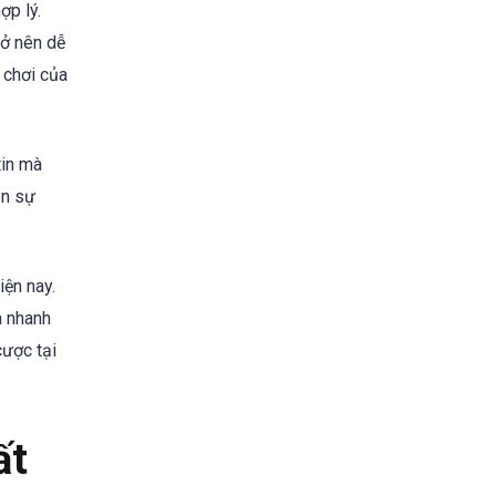
ợp lý.
rở nên dễ
 chơi của
tin mà
ên sự
iện nay.
a nhanh
cược tại
ất