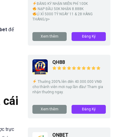
ĐĂNG KÝ NHẬN MIỄN PHÍ 100K
NẠP ĐẦU 50K NHẬN 8.888K
LÌ XÌ 5000 TỶ NGÀY 11 & 28 HÀNG
THÁNG/p>
bet
để
Xem thêm
Đăng Ký
QH88
Thưởng 200% lên đến 40.000.000 VNĐ
cho thành viên mới nạp lần đầu! Tham gia
nhận thưởng ngay.
 cái
Xem thêm
Đăng Ký
ợc trực
ONBET