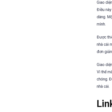
Giao diệ
Điều này
dàng. Mộ
mình.
Được thi
nhà cái 
đơn giản
Giao diệ
Vì thế m
chóng. Đ
nhà cái.
Lin