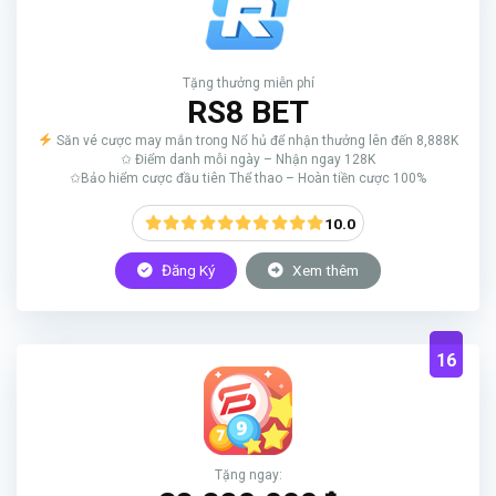
Tặng thưởng miễn phí
RS8 BET
Săn vé cược may mắn trong Nổ hủ để nhận thưởng lên đến 8,888K
✩ Điểm danh mỗi ngày – Nhận ngay 128K
✩Bảo hiểm cược đầu tiên Thể thao – Hoàn tiền cược 100%
10.0
Đăng Ký
Xem thêm
16
Tặng ngay: