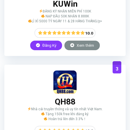
KUWin
ĐĂNG KÝ NHẬN MIỄN PHÍ 100K
NẠP ĐẦU 50K NHẬN 8.888K
LÌ XÌ 5000 TỶ NGÀY 11 & 28 HÀNG THÁNG/p>
10.0
Đăng Ký
Xem thêm
3
QH88
Nhà cái truyền thống và uy tín nhất Việt Nam.
Tặng 150k free khi đăng ký.
Hoàn trả lên đến 3.3%！