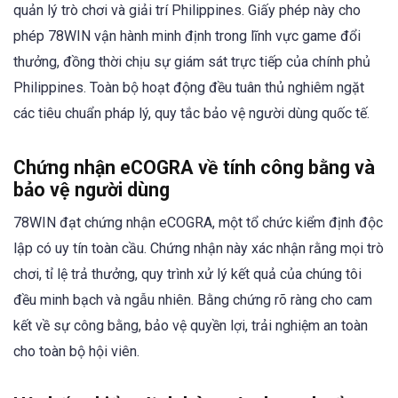
quản lý trò chơi và giải trí Philippines. Giấy phép này cho
phép 78WIN vận hành minh định trong lĩnh vực game đổi
thưởng, đồng thời chịu sự giám sát trực tiếp của chính phủ
Philippines. Toàn bộ hoạt động đều tuân thủ nghiêm ngặt
các tiêu chuẩn pháp lý, quy tắc bảo vệ người dùng quốc tế.
Chứng nhận eCOGRA về tính công bằng và
bảo vệ người dùng
78WIN đạt chứng nhận eCOGRA, một tổ chức kiểm định độc
lập có uy tín toàn cầu. Chứng nhận này xác nhận rằng mọi trò
chơi, tỉ lệ trả thưởng, quy trình xử lý kết quả của chúng tôi
đều minh bạch và ngẫu nhiên. Bằng chứng rõ ràng cho cam
kết về sự công bằng, bảo vệ quyền lợi, trải nghiệm an toàn
cho toàn bộ hội viên.