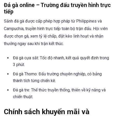
Đá gà online – Trường đấu truyền hình trực
tiếp
Sảnh đá gà được cấp phép hợp pháp từ Philippines và
Campuchia, truyền hình trực tiếp toàn bộ trận đấu. Hội viên
được chọn gà, xem tỷ lệ chấp, đặt kèo linh hoạt và nhận
thưởng ngay sau khi trận kết thúc.
Đá gà cựa sắt: Tốc độ nhanh, kết quả quyết định trong
3 phút.
Đá gà Thomo: Đấu trường chuyên nghiệp, có bảng
thành tích từng chiến kê.
Đá gà tre: Thể thức truyền thống, thiên về kỹ năng và
chiến thuật.
Chính sách khuyến mãi và