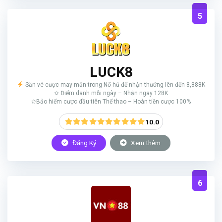
5
LUCK8
Săn vé cược may mắn trong Nổ hủ để nhận thưởng lên đến 8,888K
✩ Điểm danh mỗi ngày – Nhận ngay 128K
✩Bảo hiểm cược đầu tiên Thể thao – Hoàn tiền cược 100%
10.0
Đăng Ký
Xem thêm
6