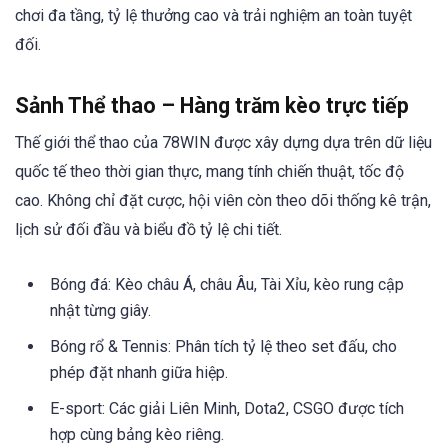
chơi đa tầng, tỷ lệ thưởng cao và trải nghiệm an toàn tuyệt
đối.
Sảnh Thể thao – Hàng trăm kèo trực tiếp
Thế giới thể thao của 78WIN được xây dựng dựa trên dữ liệu
quốc tế theo thời gian thực, mang tính chiến thuật, tốc độ
cao. Không chỉ đặt cược, hội viên còn theo dõi thống kê trận,
lịch sử đối đầu và biểu đồ tỷ lệ chi tiết.
Bóng đá: Kèo châu Á, châu Âu, Tài Xỉu, kèo rung cập
nhật từng giây.
Bóng rổ & Tennis: Phân tích tỷ lệ theo set đấu, cho
phép đặt nhanh giữa hiệp.
E-sport: Các giải Liên Minh, Dota2, CSGO được tích
hợp cùng bảng kèo riêng.