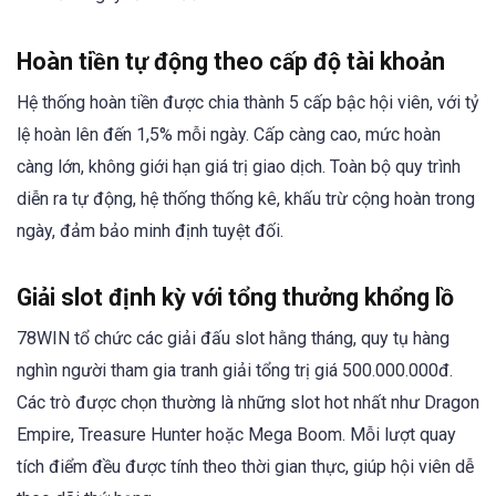
Hoàn tiền tự động theo cấp độ tài khoản
Hệ thống hoàn tiền được chia thành 5 cấp bậc hội viên, với tỷ
lệ hoàn lên đến 1,5% mỗi ngày. Cấp càng cao, mức hoàn
càng lớn, không giới hạn giá trị giao dịch. Toàn bộ quy trình
diễn ra tự động, hệ thống thống kê, khấu trừ cộng hoàn trong
ngày, đảm bảo minh định tuyệt đối.
Giải slot định kỳ với tổng thưởng khổng lồ
78WIN tổ chức các giải đấu slot hằng tháng, quy tụ hàng
nghìn người tham gia tranh giải tổng trị giá 500.000.000đ.
Các trò được chọn thường là những slot hot nhất như Dragon
Empire, Treasure Hunter hoặc Mega Boom. Mỗi lượt quay
tích điểm đều được tính theo thời gian thực, giúp hội viên dễ