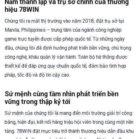
Năm thành lập và trụ sở chính của thương
hiệu 78WIN
Chúng tôi ra mắt thị trường vào năm 2018, đặt trụ sở tại
Manila, Philippines – trung tâm của ngành công nghiệp
game trực tuyến được cấp phép quốc tế. Từ những ngày
đầu, chúng tôi đã định hướng phát triển bền vững, chú trọng
công nghệ, khâu quản lý vận hành. Toàn bộ hệ thống được
thiết kế để đáp ứng quy chuẩn quốc tế, đảm bảo tính hợp
pháp, tốc độ và độ tin cậy cao.
Sứ mệnh cùng tầm nhìn phát triển bền
vững trong thập kỷ tới
Sứ mệnh của chúng tôi là mang đến môi trường giải trí công
bằng, hiện đại, kết nối hàng triệu hội viên trong cùng một nền
tảng. 78WIN đặt mục tiêu trở thành thương hiệu dẫn đầu khu