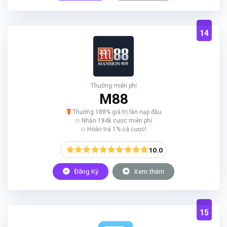
14
Thưởng miễn phí
M88
Thưởng 188% giá trị lần nạp đầu
✩ Nhận 184k cược miễn phí
✩ Hoàn trả 1% cá cược!
10.0
Đăng Ký
Xem thêm
15