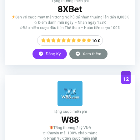
Tặng thưởng miễn phí
8XBet
Săn vé cược may mắn trong Nổ hủ để nhận thưởng lên đến 8,888K
✩ Điểm danh mỗi ngày – Nhận ngay 128K
✩Bảo hiểm cược đầu tiên Thể thao – Hoàn tiền cược 100%
10.0
Đăng Ký
Xem thêm
12
Tặng cược miễn phí
W88
Tổng thưởng 2 tỷ VNĐ
✩ Khuyến mãi 100% chào mừng
✩ Nhận 90K tiền cược miễn phí!