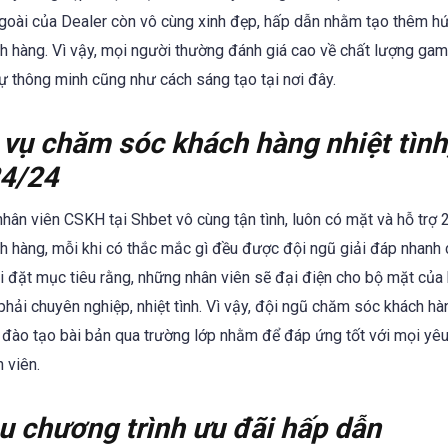
ngoài của Dealer còn vô cùng xinh đẹp, hấp dẫn nhằm tạo thêm h
h hàng. Vì vậy, mọi người thường đánh giá cao về chất lượng gam
sự thông minh cũng như cách sáng tạo tại nơi đây.
 vụ chăm sóc khách hàng nhiệt tình
24/24
nhân viên CSKH tại Shbet vô cùng tận tình, luôn có mặt và hỗ trợ
h hàng, mỗi khi có thắc mắc gì đều được đội ngũ giải đáp nhanh 
i đặt mục tiêu rằng, những nhân viên sẽ đại điện cho bộ mặt của
phải chuyên nghiệp, nhiệt tình. Vì vậy, đội ngũ chăm sóc khách h
đào tạo bài bản qua trường lớp nhằm để đáp ứng tốt với mọi yê
 viên.
u chương trình ưu đãi hấp dẫn