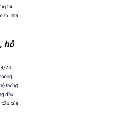
ứng thú
e tại nhà
, hỗ
 24/24
chóng.
 hệ thống
àng đều
u cầu của