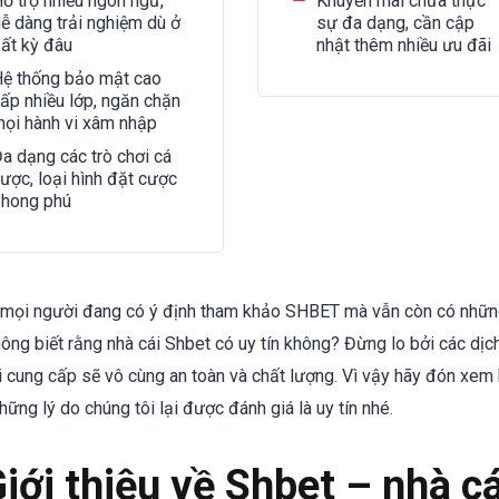
ỗ trợ nhiều ngôn ngữ,
Khuyến mãi chưa thực
ễ dàng trải nghiệm dù ở
sự đa dạng, cần cập
ất kỳ đâu
nhật thêm nhiều ưu đãi
ệ thống bảo mật cao
ấp nhiều lớp, ngăn chặn
ọi hành vi xâm nhập
a dạng các trò chơi cá
ược, loại hình đặt cược
hong phú
mọi người đang có ý định tham khảo SHBET mà vẫn còn có nhữn
ông biết rằng nhà cái Shbet có uy tín không? Đừng lo bởi các dịc
i cung cấp sẽ vô cùng an toàn và chất lượng. Vì vậy hãy đón xem 
hững lý do chúng tôi lại được đánh giá là uy tín nhé.
Giới thiệu về Shbet – nhà cá