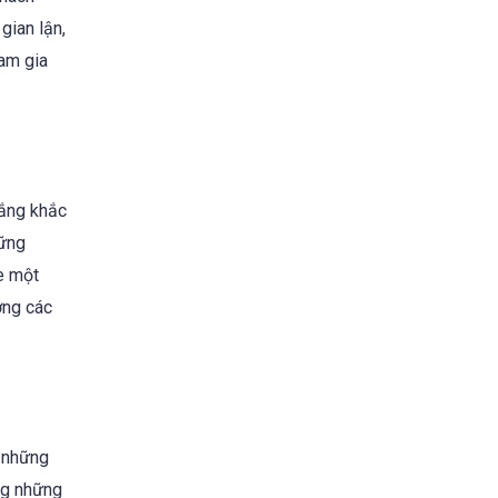
gian lận,
am gia
gắng khắc
hững
e một
ợng các
a những
ng những