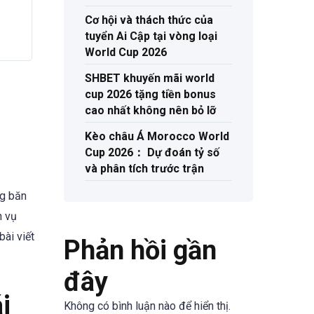
Cơ hội và thách thức của
tuyển Ai Cập tại vòng loại
World Cup 2026
SHBET khuyến mãi world
cup 2026 tặng tiền bonus
cao nhất không nên bỏ lỡ
Kèo châu Á Morocco World
Cup 2026： Dự đoán tỷ số
và phân tích trước trận
g băn
h vụ
bài viết
Phản hồi gần
đây
i
Không có bình luận nào để hiển thị.