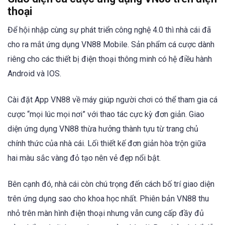
thoại
Để hội nhập cùng sự phát triển công nghệ 4.0 thì nhà cái đã
cho ra mắt ứng dụng VN88 Mobile. Sản phẩm cá cược dành
riêng cho các thiết bị điện thoại thông minh có hệ điều hành
Android và IOS.
Cài đặt App VN88 về máy giúp người chơi có thể tham gia cá
cược “mọi lúc mọi nơi” với thao tác cực kỳ đơn giản. Giao
diện ứng dụng VN88 thừa hưởng thành tựu từ trang chủ
chính thức của nhà cái. Lối thiết kế đơn giản hòa trộn giữa
hai màu sắc vàng đỏ tạo nên vẻ đẹp nổi bật.
Bên cạnh đó, nhà cái còn chú trọng đến cách bố trí giao diện
trên ứng dụng sao cho khoa học nhất. Phiên bản VN88 thu
nhỏ trên màn hình điện thoại nhưng vẫn cung cấp đầy đủ