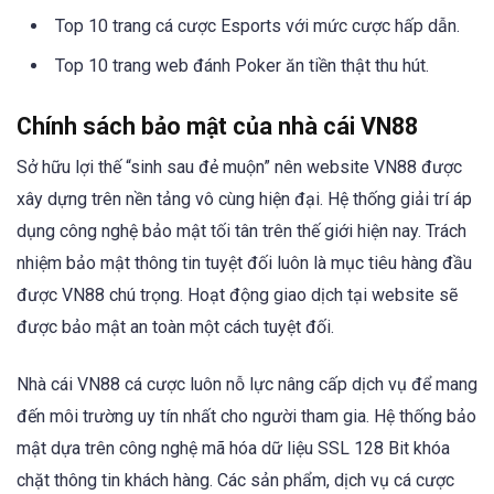
Top 10 trang cá cược Esports với mức cược hấp dẫn.
Top 10 trang web đánh Poker ăn tiền thật thu hút.
Chính sách bảo mật của nhà cái VN88
Sở hữu lợi thế “sinh sau đẻ muộn” nên website VN88 được
xây dựng trên nền tảng vô cùng hiện đại. Hệ thống giải trí áp
dụng công nghệ bảo mật tối tân trên thế giới hiện nay. Trách
nhiệm bảo mật thông tin tuyệt đối luôn là mục tiêu hàng đầu
được VN88 chú trọng. Hoạt động giao dịch tại website sẽ
được bảo mật an toàn một cách tuyệt đối.
Nhà cái VN88 cá cược luôn nỗ lực nâng cấp dịch vụ để mang
đến môi trường uy tín nhất cho người tham gia. Hệ thống bảo
mật dựa trên công nghệ mã hóa dữ liệu SSL 128 Bit khóa
chặt thông tin khách hàng. Các sản phẩm, dịch vụ cá cược