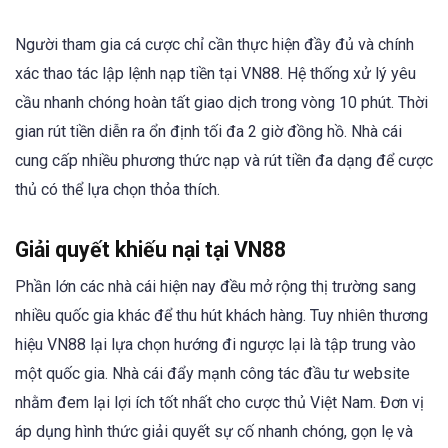
Người tham gia cá cược chỉ cần thực hiện đầy đủ và chính
xác thao tác lập lệnh nạp tiền tại VN88. Hệ thống xử lý yêu
cầu nhanh chóng hoàn tất giao dịch trong vòng 10 phút. Thời
gian rút tiền diễn ra ổn định tối đa 2 giờ đồng hồ. Nhà cái
cung cấp nhiều phương thức nạp và rút tiền đa dạng để cược
thủ có thể lựa chọn thỏa thích.
Giải quyết khiếu nại tại VN88
Phần lớn các nhà cái hiện nay đều mở rộng thị trường sang
nhiều quốc gia khác để thu hút khách hàng. Tuy nhiên thương
hiệu VN88 lại lựa chọn hướng đi ngược lại là tập trung vào
một quốc gia. Nhà cái đẩy mạnh công tác đầu tư website
nhằm đem lại lợi ích tốt nhất cho cược thủ Việt Nam. Đơn vị
áp dụng hình thức giải quyết sự cố nhanh chóng, gọn lẹ và