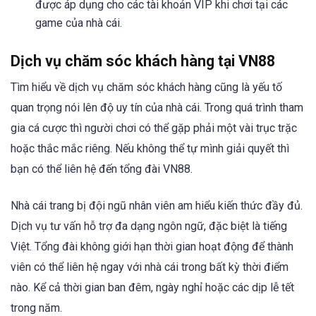
được áp dụng cho các tài khoản VIP khi chơi tại các
game của nhà cái.
Dịch vụ chăm sóc khách hàng tại VN88
Tìm hiểu về dịch vụ chăm sóc khách hàng cũng là yếu tố
quan trọng nói lên độ uy tín của nhà cái. Trong quá trình tham
gia cá cược thì người chơi có thể gặp phải một vài trục trặc
hoặc thắc mắc riêng. Nếu không thể tự mình giải quyết thì
bạn có thể liên hệ đến tổng đài VN88.
Nhà cái trang bị đội ngũ nhân viên am hiểu kiến thức đầy đủ.
Dịch vụ tư vấn hỗ trợ đa dạng ngôn ngữ, đặc biệt là tiếng
Việt. Tổng đài không giới hạn thời gian hoạt động để thành
viên có thể liên hệ ngay với nhà cái trong bất kỳ thời điểm
nào. Kể cả thời gian ban đêm, ngày nghỉ hoặc các dịp lễ tết
trong năm.