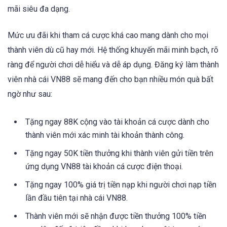
mãi siêu đa dạng.
Mức ưu đãi khi tham cá cược khá cao mang dành cho mọi
thành viên dù cũ hay mới. Hệ thống khuyến mãi minh bạch, rõ
ràng để người chơi dễ hiểu và dễ áp dụng. Đăng ký làm thành
viên nhà cái VN88 sẽ mang đến cho bạn nhiều món quà bất
ngờ như sau:
Tặng ngay 88K cộng vào tài khoản cá cược dành cho
thành viên mới xác minh tài khoản thành công.
Tặng ngay 50K tiền thưởng khi thành viên gửi tiền trên
ứng dụng VN88 tài khoản cá cược điện thoại.
Tặng ngay 100% giá trị tiền nạp khi người chơi nạp tiền
lần đầu tiên tại nhà cái VN88.
Thành viên mới sẽ nhận được tiền thưởng 100% tiền