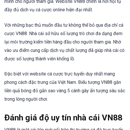
minh cho người tham gia. Website VN88 chính là nơi hội tụ
đầy đủ dịch vụ cá cược online hiện đại nhất.
Với những bạc thủ muốn đầu tư không thể bỏ qua địa chỉ cá
cược VN88. Nhà cái sở hữu số lượng trò chơi đa dạng đem
lại môi trường kiếm tiền hàng đầu cho người tham gia. Nhờ
vào ưu điểm cung cấp dịch vụ chất lượng đã giúp nhà cái có
được số lượng thành viên khổng lồ.
Đặc biệt với website cá cược trực tuyến duy nhất mang
phong cách đặc trưng của Việt Nam. Biểu tượng VN88 gắn
liền quả bóng đỏ gắn sao vàng 5 cánh gây ấn tượng sâu sắc
trong lòng người chơi.
Đánh giá độ uy tín nhà cái VN88
VN88 là một cái tên mới nổi trên thị trường cá độ trực tuyến