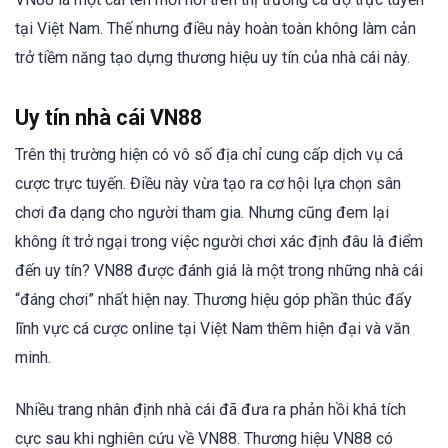
tại Việt Nam. Thế nhưng điều này hoàn toàn không làm cản
trở tiềm năng tạo dựng thương hiệu uy tín của nhà cái này.
Uy tín nhà cái VN88
Trên thị trường hiện có vô số địa chỉ cung cấp dịch vụ cá
cược trực tuyến. Điều này vừa tạo ra cơ hội lựa chọn sân
chơi đa dạng cho người tham gia. Nhưng cũng đem lại
không ít trở ngại trong việc người chơi xác định đâu là điểm
đến uy tín? VN88 được đánh giá là một trong những nhà cái
“đáng chơi” nhất hiện nay. Thương hiệu góp phần thúc đẩy
lĩnh vực cá cược online tại Việt Nam thêm hiện đại và văn
minh.
Nhiều trang nhân định nhà cái đã đưa ra phản hồi khá tích
cực sau khi nghiên cứu về VN88. Thương hiệu VN88 có