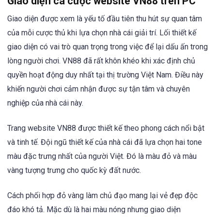
Giao diện cá cược website VN88 trên PC
Giao diện được xem là yếu tố đầu tiên thu hút sự quan tâm
của mỗi cược thủ khi lựa chọn nhà cái giải trí. Lối thiết kế
giao diện có vai trò quan trọng trong việc để lại dấu ấn trong
lòng người chơi. VN88 đã rất khôn khéo khi xác định chủ
quyền hoạt động duy nhất tại thị trường Việt Nam. Điều này
khiến người chơi cảm nhận được sự tận tâm và chuyên
nghiệp của nhà cái này.
Trang website VN88 được thiết kế theo phong cách nổi bật
và tinh tế. Đội ngũ thiết kế của nhà cái đã lựa chọn hai tone
màu đặc trưng nhất của người Việt. Đó là màu đỏ và màu
vàng tượng trưng cho quốc kỳ đất nước.
Cách phối hợp đỏ vàng làm chủ đạo mang lại vẻ đẹp độc
đáo khó tả. Mặc dù là hai màu nóng nhưng giao diện