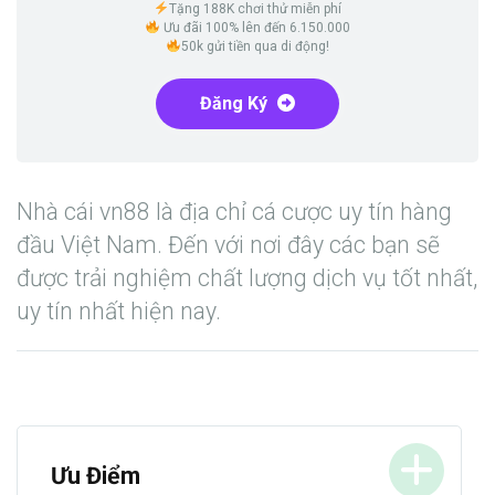
Tặng 188K chơi thử miễn phí
Ưu đãi 100% lên đến 6.150.000
50k gửi tiền qua di động!
Đăng Ký
Nhà cái vn88 là địa chỉ cá cược uy tín hàng
đầu Việt Nam. Đến với nơi đây các bạn sẽ
được trải nghiệm chất lượng dịch vụ tốt nhất,
uy tín nhất hiện nay.
Ưu Điểm