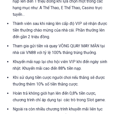
nạp lên đến 1 triệu đồng khi lựa chọn một trong các
hạng mục như: A Thể Thao, E Thể Thao, Casino trực
tuyến…
Thành viên sau khi nâng lên cấp độ VIP sẽ nhận được
tiền thưởng chào mừng của nhà cái. Phần thưởng lên
đến gần 2 triệu đồng.
Tham gia gửi tiền và quay VÒNG QUAY MAY MẮN tại
nhà cái VN88 với tỷ lệ 100% thắng trúng thưởng.
Khuyến mãi nạp lại cho hội viên VIP khi đến ngày sinh
nhật. Khuyến mãi cao đến 88% tiền nạp.
Khi sử dụng tiền cược người chơi nếu thắng sẽ được
thưởng thêm 10% số tiền thắng cược.
Hoàn trả không giới hạn lên đến 0,8% tiền cược,
chương trình chỉ áp dụng tại các trò trong Slot game.
Ngoài ra còn nhiều chương trình khuyến mãi liên tục