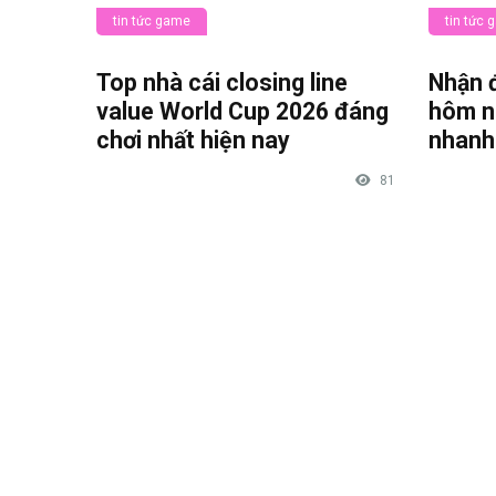
tin tức game
tin tức
Top nhà cái closing line
Nhận 
value World Cup 2026 đáng
hôm n
chơi nhất hiện nay
nhanh 
81