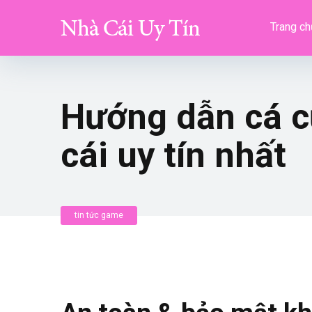
Trang ch
Hướng dẫn cá c
cái uy tín nhất
tin tức game