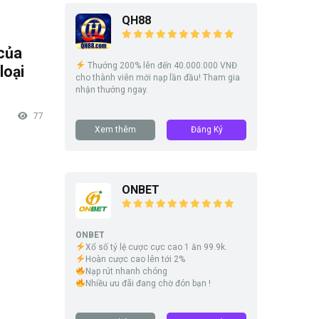
QH88
 của
Thưởng 200% lên đến 40.000.000 VNĐ
loại
cho thành viên mới nạp lần đầu! Tham gia
nhận thưởng ngay.
77
Xem thêm
Đăng Ký
ONBET
ONBET
Xổ số tỷ lệ cược cực cao 1 ăn 99.9k.
Hoàn cược cao lên tới 2%
Nạp rút nhanh chóng
Nhiều ưu đãi đang chờ đón bạn !