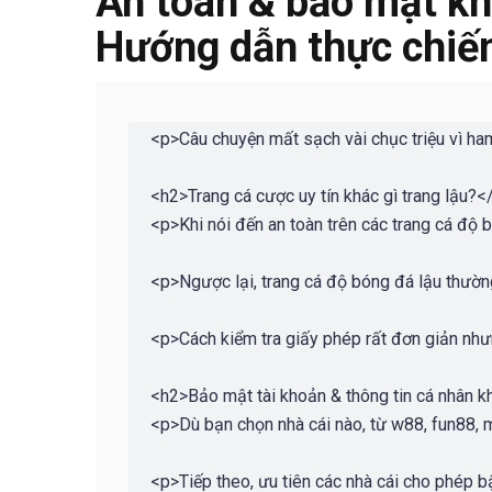
An toàn & bảo mật kh
Hướng dẫn thực chiế
<p>Câu chuyện mất sạch vài chục triệu vì ham 
<h2>Trang cá cược uy tín khác gì trang lậu?</
<p>Khi nói đến an toàn trên các trang cá độ 
<p>Ngược lại, trang cá độ bóng đá lậu thường
<p>Cách kiểm tra giấy phép rất đơn giản nhưn
<h2>Bảo mật tài khoản & thông tin cá nhân k
<p>Dù bạn chọn nhà cái nào, từ w88, fun88, m
<p>Tiếp theo, ưu tiên các nhà cái cho phép b