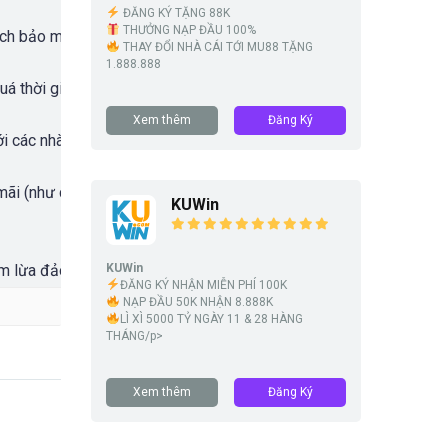
ĐĂNG KÝ TẶNG 88K
THƯỞNG NẠP ĐẦU 100%
ch bảo mật, quy định nạp – rút, giới hạn cược, quy tắc hủy kèo, t
THAY ĐỔI NHÀ CÁI TỚI MU88 TẶNG
1.888.888
 thời gian cam kết, hãy bình tĩnh xử lý. Bước một: chụp lại toàn 
Xem thêm
Đăng Ký
i các nhà cái có giấy phép từ CAGAYAN, PAGCOR, MGA, bạn có thể 
i (như chơi sai game, cược hai cửa…), không lạm dụng bug hay kẽ
KUWin
KUWin
ĐĂNG KÝ NHẬN MIỄN PHÍ 100K
NẠP ĐẦU 50K NHẬN 8.888K
LÌ XÌ 5000 TỶ NGÀY 11 & 28 HÀNG
THÁNG/p>
Xem thêm
Đăng Ký