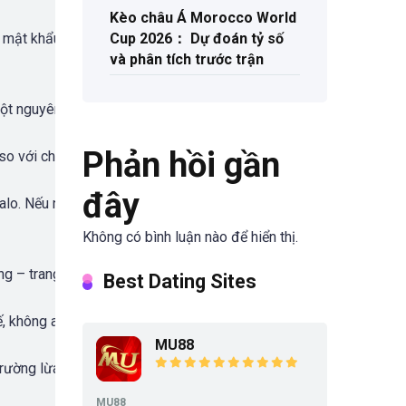
Kèo châu Á Morocco World
 mật khẩu tối thiểu 10–12 ký tự, kết hợp chữ hoa, chữ thường, số
Cup 2026： Dự đoán tỷ số
và phân tích trước trận
Một nguyên tắc cơ bản: chỉ giao dịch qua kênh được hiển thị chín
Phản hồi gần
với chuyển khoản trực tiếp ATM hoặc Internet Banking đến tài khoả
đây
alo. Nếu nhà cái như 789BET, w88, fun88, 188bet… có hệ thống đại 
Không có bình luận nào để hiển thị.
ing – trang giả mạo. Kẻ xấu có thể tạo website có giao diện gần 
Best Dating Sites
 không ai có thể đảm bảo tỷ lệ thắng như vậy trong cá độ bóng đá
MU88
trường lừa đảo phổ biến. Một số nhóm còn giả danh “đối tác” của c
MU88