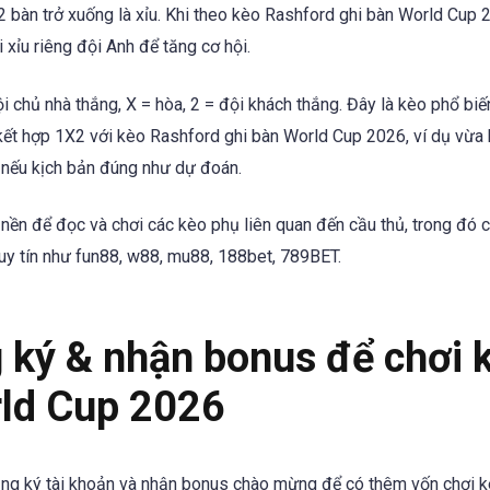
ài, 2 bàn trở xuống là xỉu. Khi theo kèo Rashford ghi bàn World Cup
i xỉu riêng đội Anh để tăng cơ hội.
i chủ nhà thắng, X = hòa, 2 = đội khách thắng. Đây là kèo phổ biến
 kết hợp 1X2 với kèo Rashford ghi bàn World Cup 2026, ví dụ vừa
n nếu kịch bản đúng như dự đoán.
 nền để đọc và chơi các kèo phụ liên quan đến cầu thủ, trong đó 
uy tín như fun88, w88, mu88, 188bet, 789BET.
 ký & nhận bonus để chơi 
rld Cup 2026
 đăng ký tài khoản và nhận bonus chào mừng để có thêm vốn chơi 