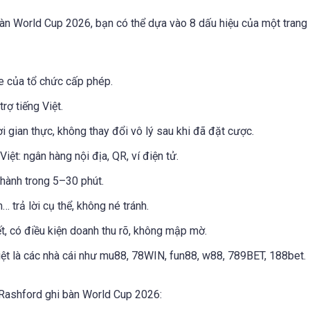
àn World Cup 2026, bạn có thể dựa vào 8 dấu hiệu của một trang
e của tổ chức cấp phép.
trợ tiếng Việt.
ời gian thực, không thay đổi vô lý sau khi đã đặt cược.
ệt: ngân hàng nội địa, QR, ví điện tử.
 thành trong 5–30 phút.
 trả lời cụ thể, không né tránh.
t, có điều kiện doanh thu rõ, không mập mờ.
ệt là các nhà cái như mu88, 78WIN, fun88, w88, 789BET, 188bet.
o Rashford ghi bàn World Cup 2026: