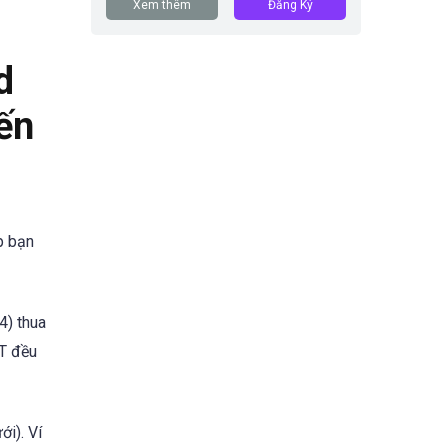
Xem thêm
Đăng Ký
d
ến
p bạn
4) thua
ET đều
ới). Ví