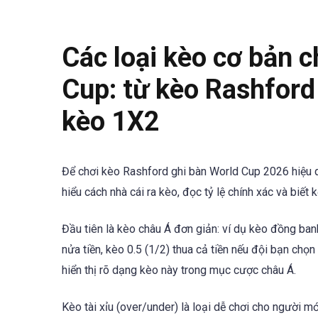
Các loại kèo cơ bản c
Cup: từ kèo Rashford
kèo 1X2
Để chơi kèo Rashford ghi bàn World Cup 2026 hiệu q
hiểu cách nhà cái ra kèo, đọc tỷ lệ chính xác và biết 
Đầu tiên là kèo châu Á đơn giản: ví dụ kèo đồng banh (
nửa tiền, kèo 0.5 (1/2) thua cả tiền nếu đội bạn ch
hiển thị rõ dạng kèo này trong mục cược châu Á.
Kèo tài xỉu (over/under) là loại dễ chơi cho người mớ