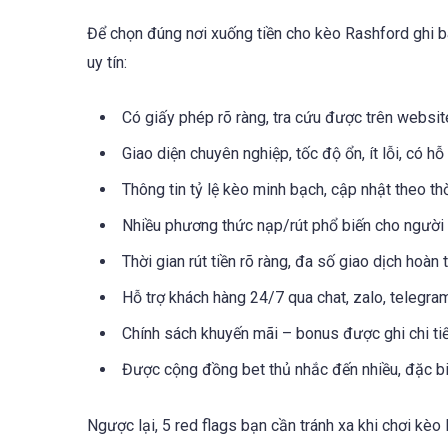
Để chọn đúng nơi xuống tiền cho kèo Rashford ghi b
uy tín:
Có giấy phép rõ ràng, tra cứu được trên websit
Giao diện chuyên nghiệp, tốc độ ổn, ít lỗi, có hỗ 
Thông tin tỷ lệ kèo minh bạch, cập nhật theo th
Nhiều phương thức nạp/rút phổ biến cho người Vi
Thời gian rút tiền rõ ràng, đa số giao dịch hoàn
Hỗ trợ khách hàng 24/7 qua chat, zalo, telegram…
Chính sách khuyến mãi – bonus được ghi chi tiế
Được cộng đồng bet thủ nhắc đến nhiều, đặc bi
Ngược lại, 5 red flags bạn cần tránh xa khi chơi kè