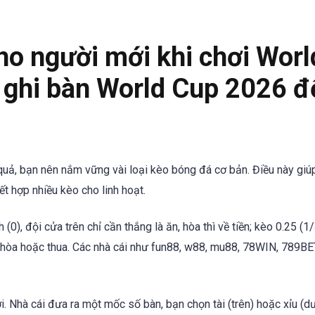
ho người mới khi chơi Worl
 ghi bàn World Cup 2026 đ
uả, bạn nên nắm vững vài loại kèo bóng đá cơ bản. Điều này giú
kết hợp nhiều kèo cho linh hoạt.
0), đội cửa trên chỉ cần thắng là ăn, hòa thì về tiền; kèo 0.25 (1/
ọn hòa hoặc thua. Các nhà cái như fun88, w88, mu88, 78WIN, 789B
i. Nhà cái đưa ra một mốc số bàn, bạn chọn tài (trên) hoặc xỉu (dư