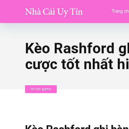
Trang ch
Kèo Rashford g
cược tốt nhất h
tin tức game