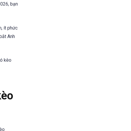
 2026, bạn
, ít phức
 bắt Anh
có kèo
kèo
kèo