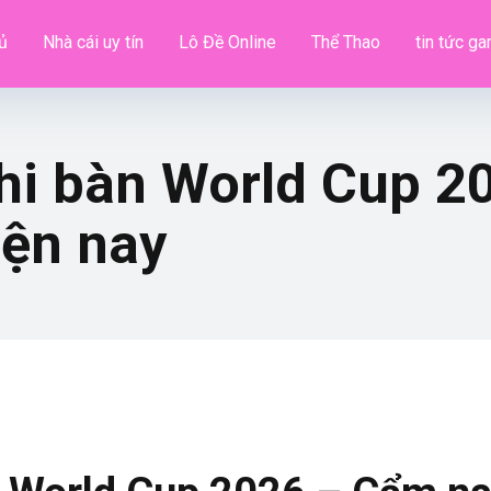
ủ
Nhà cái uy tín
Lô Đề Online
Thể Thao
tin tức g
hi bàn World Cup 2
iện nay