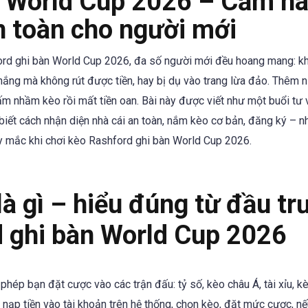
n World Cup 2026 – Cẩm n
n toàn cho người mới
ord ghi bàn World Cup 2026, đa số người mới đều hoang mang: kh
, thắng mà không rút được tiền, hay bị dụ vào trang lừa đảo. Thêm 
 bấm nhầm kèo rồi mất tiền oan. Bài này được viết như một buổi tư
 biết cách nhận diện nhà cái an toàn, nắm kèo cơ bản, đăng ký – n
ay mắc khi chơi kèo Rashford ghi bàn World Cup 2026.
à gì – hiểu đúng từ đầu tr
d ghi bàn World Cup 2026
 phép bạn đặt cược vào các trận đấu: tỷ số, kèo châu Á, tài xỉu, k
ạp tiền vào tài khoản trên hệ thống, chọn kèo, đặt mức cược, nế