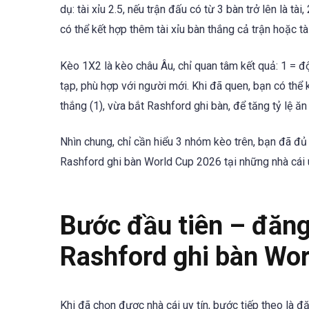
dụ: tài xỉu 2.5, nếu trận đấu có từ 3 bàn trở lên là t
có thể kết hợp thêm tài xỉu bàn thắng cả trận hoặc tà
Kèo 1X2 là kèo châu Âu, chỉ quan tâm kết quả: 1 = độ
tạp, phù hợp với người mới. Khi đã quen, bạn có thể
thắng (1), vừa bắt Rashford ghi bàn, để tăng tỷ lệ ă
Nhìn chung, chỉ cần hiểu 3 nhóm kèo trên, bạn đã đủ
Rashford ghi bàn World Cup 2026 tại những nhà cái 
Bước đầu tiên – đăng
Rashford ghi bàn Wo
Khi đã chọn được nhà cái uy tín, bước tiếp theo là