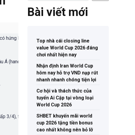
n
Bài viết mới
ứng lên là vào kèo luôn mà không hiểu rõ bản chất kèo châu Á, t
Top nhà cái closing line
value World Cup 2026 đáng
chơi nhất hiện nay
u Á (handicap). Kèo chấp là việc nhà cái cân bằng sức mạnh hai 
Nhận định Iran World Cup
hôm nay hỗ trợ VND nạp rút
nhanh nhanh chóng tiện lợi


Cơ hội và thách thức của
tuyển Ai Cập tại vòng loại
World Cup 2026
SHBET khuyến mãi world
ấp 3/4), fun88 cho Bồ Đào Nha -1, w88 để -0.5, còn new88 treo -
cup 2026 tặng tiền bonus
cao nhất không nên bỏ lỡ