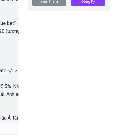
Xem thêm
Đăng Ký
 bet” – kèo có giá trị. Value bet là khi xác suất thực tế anh em 
20 (tương đương xác suất ngụ ý khoảng 45,5%), thì đó là kèo valu
te.</li>

g 45,5%. Nếu nhận định Ronaldo World Cup 2026 của anh em cho r
. Anh em chỉ cần nhập kèo (ví dụ “Ronaldo to score – World Cup 20