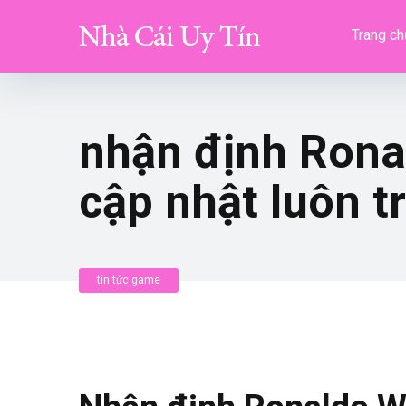
Trang ch
nhận định Rona
cập nhật luôn t
tin tức game