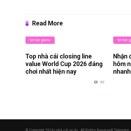
Read More
tin tức game
tin tức
Top nhà cái closing line
Nhận 
value World Cup 2026 đáng
hôm n
chơi nhất hiện nay
nhanh 
80
© Copyright 2024 | nhà cái uy tín . All Rights Reserved| Telegra