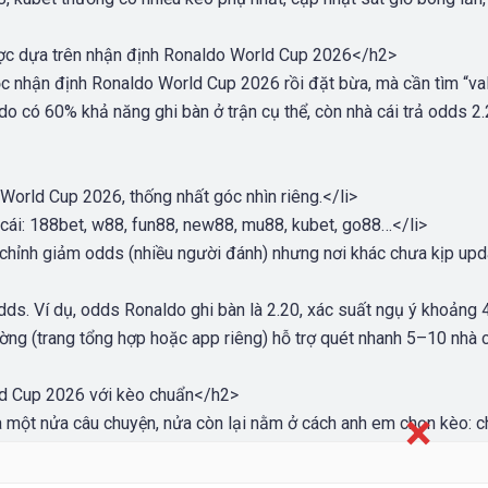
ược dựa trên nhận định Ronaldo World Cup 2026</h2>

 nhận định Ronaldo World Cup 2026 rồi đặt bừa, mà cần tìm “value
o có 60% khả năng ghi bàn ở trận cụ thể, còn nhà cái trả odds 2.
World Cup 2026, thống nhất góc nhìn riêng.</li>

 cái: 188bet, w88, fun88, new88, mu88, kubet, go88…</li>

 chỉnh giảm odds (nhiều người đánh) nhưng nơi khác chưa kịp upda
dds. Ví dụ, odds Ronaldo ghi bàn là 2.20, xác suất ngụ ý khoản
ng (trang tổng hợp hoặc app riêng) hỗ trợ quét nhanh 5–10 nhà cái
ld Cup 2026 với kèo chuẩn</h2>
