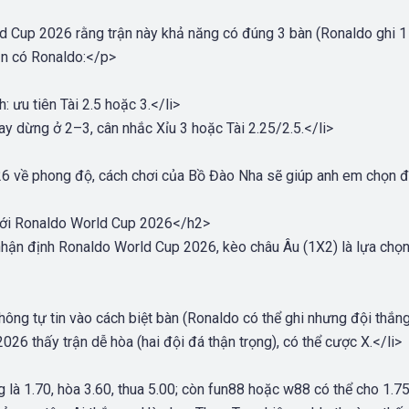
up 2026 rằng trận này khả năng có đúng 3 bàn (Ronaldo ghi 1 hoặc 
n có Ronaldo:</p>

 ưu tiên Tài 2.5 hoặc 3.</li>

ay dừng ở 2–3, cân nhắc Xỉu 3 hoặc Tài 2.25/2.5.</li>

về phong độ, cách chơi của Bồ Đào Nha sẽ giúp anh em chọn đúng 
với Ronaldo World Cup 2026</h2>

 nhận định Ronaldo World Cup 2026, kèo châu Âu (1X2) là lựa chọn 
hông tự tin vào cách biệt bàn (Ronaldo có thể ghi nhưng đội thắng s
026 thấy trận dễ hòa (hai đội đá thận trọng), có thể cược X.</li>

à 1.70, hòa 3.60, thua 5.00; còn fun88 hoặc w88 có thể cho 1.75 –