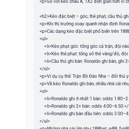
<p>So với kèo châu Á, 1X2 đơn giản hơn vì c
<h2>Kèo đặc biệt – góc, thẻ phạt, cầu thủ g
<p>Khi thị trường xoay quanh nhận định Ronald
<p>Các dạng kèo đặc biệt phổ biến trên 188b
<ul>

    <li>Kèo phạt góc: tổng góc cả trận, đội nà
    <li>Kèo thẻ phạt: tổng số thẻ vàng/đỏ, đội 
    <li>Cầu thủ ghi bàn: Ronaldo ghi bàn, ghi 2
</ul>

<p>Ví dụ cụ thể: Trận Bồ Đào Nha – đối thủ y
<p>Về kèo Ronaldo ghi bàn, nhiều nhà cái nh
<ul>

    <li>Ronaldo ghi ít nhất 1 bàn: odds 1.80–2.
    <li>Ronaldo ghi 2+ bàn: odds 4.00–6.50.</l
    <li>Ronaldo ghi bàn đầu tiên: odds 3.00–4.
</ul>

<p>Những nhà cái lớn như 188bet, w88, fun88, 